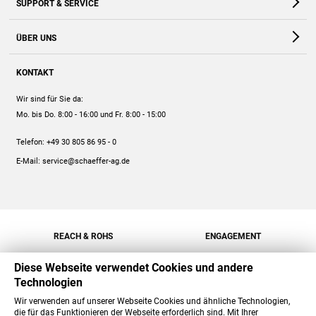
SUPPORT & SERVICE
Webshop
Kontakt
ÜBER UNS
FAQ
Unternehmen
Online-Hilfe
KONTAKT
Historie
Anleitungen
Wir sind für Sie da:
Engagement
Preise
Mo. bis Do. 8:00 - 16:00
und Fr. 8:00 - 15:00
Jobs
Mengenrabatt
Telefon:
+49 30 805 86 95 - 0
Versand
E-Mail:
service@schaeffer-ag.de
REACH & ROHS
ENGAGEMENT
Diese Webseite verwendet Cookies und andere
Technologien
Wir verwenden auf unserer Webseite Cookies und ähnliche Technologien,
die für das Funktionieren der Webseite erforderlich sind. Mit Ihrer