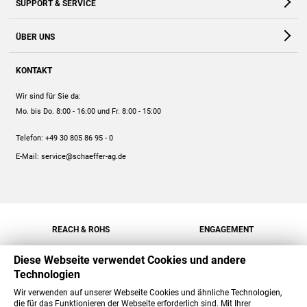
SUPPORT & SERVICE
Webshop
Kontakt
ÜBER UNS
FAQ
Unternehmen
Online-Hilfe
KONTAKT
Historie
Anleitungen
Wir sind für Sie da:
Engagement
Preise
Mo. bis Do. 8:00 - 16:00
und Fr. 8:00 - 15:00
Jobs
Mengenrabatt
Telefon:
+49 30 805 86 95 - 0
Versand
E-Mail:
service@schaeffer-ag.de
REACH & ROHS
ENGAGEMENT
Diese Webseite verwendet Cookies und andere
Technologien
Wir verwenden auf unserer Webseite Cookies und ähnliche Technologien,
die für das Funktionieren der Webseite erforderlich sind. Mit Ihrer