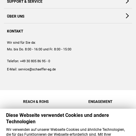
SUPPORT & SERVICE
Webshop
Kontakt
ÜBER UNS
FAQ
Unternehmen
Online-Hilfe
KONTAKT
Historie
Anleitungen
Wir sind für Sie da:
Engagement
Preise
Mo. bis Do. 8:00 - 16:00
und Fr. 8:00 - 15:00
Jobs
Mengenrabatt
Telefon:
+49 30 805 86 95 - 0
Versand
E-Mail:
service@schaeffer-ag.de
REACH & ROHS
ENGAGEMENT
Diese Webseite verwendet Cookies und andere
Technologien
Wir verwenden auf unserer Webseite Cookies und ähnliche Technologien,
die für das Funktionieren der Webseite erforderlich sind. Mit Ihrer