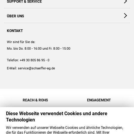
SUPPORT & SERVICE
Webshop
Kontakt
ÜBER UNS
FAQ
Unternehmen
Online-Hilfe
KONTAKT
Historie
Anleitungen
Wir sind für Sie da:
Engagement
Preise
Mo. bis Do. 8:00 - 16:00
und Fr. 8:00 - 15:00
Jobs
Mengenrabatt
Telefon:
+49 30 805 86 95 - 0
Versand
E-Mail:
service@schaeffer-ag.de
REACH & ROHS
ENGAGEMENT
Diese Webseite verwendet Cookies und andere
Technologien
Wir verwenden auf unserer Webseite Cookies und ähnliche Technologien,
die für das Funktionieren der Webseite erforderlich sind. Mit Ihrer