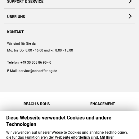
SUPPORT & SERVICE
Webshop
Kontakt
ÜBER UNS
FAQ
Unternehmen
Online-Hilfe
KONTAKT
Historie
Anleitungen
Wir sind für Sie da:
Engagement
Preise
Mo. bis Do. 8:00 - 16:00
und Fr. 8:00 - 15:00
Jobs
Mengenrabatt
Telefon:
+49 30 805 86 95 - 0
Versand
E-Mail:
service@schaeffer-ag.de
REACH & ROHS
ENGAGEMENT
Diese Webseite verwendet Cookies und andere
Technologien
Wir verwenden auf unserer Webseite Cookies und ähnliche Technologien,
die für das Funktionieren der Webseite erforderlich sind. Mit Ihrer