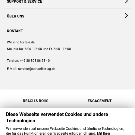
SUPPORT & SERVICE
Webshop
Kontakt
ÜBER UNS
FAQ
Unternehmen
Online-Hilfe
KONTAKT
Historie
Anleitungen
Wir sind für Sie da:
Engagement
Preise
Mo. bis Do. 8:00 - 16:00
und Fr. 8:00 - 15:00
Jobs
Mengenrabatt
Telefon:
+49 30 805 86 95 - 0
Versand
E-Mail:
service@schaeffer-ag.de
REACH & ROHS
ENGAGEMENT
Diese Webseite verwendet Cookies und andere
Technologien
Wir verwenden auf unserer Webseite Cookies und ähnliche Technologien,
die für das Funktionieren der Webseite erforderlich sind. Mit Ihrer