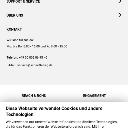
SUPPORT & SERVICE
Webshop
Kontakt
ÜBER UNS
FAQ
Unternehmen
Online-Hilfe
KONTAKT
Historie
Anleitungen
Wir sind für Sie da:
Engagement
Preise
Mo. bis Do. 8:00 - 16:00
und Fr. 8:00 - 15:00
Jobs
Mengenrabatt
Telefon:
+49 30 805 86 95 - 0
Versand
E-Mail:
service@schaeffer-ag.de
REACH & ROHS
ENGAGEMENT
Diese Webseite verwendet Cookies und andere
Technologien
Wir verwenden auf unserer Webseite Cookies und ähnliche Technologien,
die für das Funktionieren der Webseite erforderlich sind. Mit Ihrer