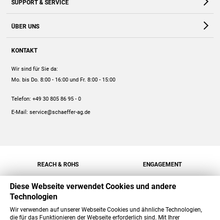
SUPPORT & SERVICE
Webshop
Kontakt
ÜBER UNS
FAQ
Unternehmen
Online-Hilfe
KONTAKT
Historie
Anleitungen
Wir sind für Sie da:
Engagement
Preise
Mo. bis Do. 8:00 - 16:00
und Fr. 8:00 - 15:00
Jobs
Mengenrabatt
Telefon:
+49 30 805 86 95 - 0
Versand
E-Mail:
service@schaeffer-ag.de
REACH & ROHS
ENGAGEMENT
Diese Webseite verwendet Cookies und andere
Technologien
Wir verwenden auf unserer Webseite Cookies und ähnliche Technologien,
die für das Funktionieren der Webseite erforderlich sind. Mit Ihrer