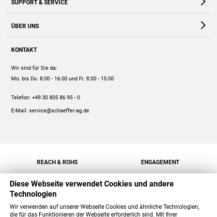
SUPPORT & SERVICE
Webshop
Kontakt
ÜBER UNS
FAQ
Unternehmen
Online-Hilfe
KONTAKT
Historie
Anleitungen
Wir sind für Sie da:
Engagement
Preise
Mo. bis Do. 8:00 - 16:00
und Fr. 8:00 - 15:00
Jobs
Mengenrabatt
Telefon:
+49 30 805 86 95 - 0
Versand
E-Mail:
service@schaeffer-ag.de
REACH & ROHS
ENGAGEMENT
Diese Webseite verwendet Cookies und andere
Technologien
Wir verwenden auf unserer Webseite Cookies und ähnliche Technologien,
die für das Funktionieren der Webseite erforderlich sind. Mit Ihrer