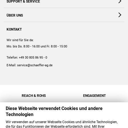
SUPPORT & SERVICE
Webshop
Kontakt
ÜBER UNS
FAQ
Unternehmen
Online-Hilfe
KONTAKT
Historie
Anleitungen
Wir sind für Sie da:
Engagement
Preise
Mo. bis Do. 8:00 - 16:00
und Fr. 8:00 - 15:00
Jobs
Mengenrabatt
Telefon:
+49 30 805 86 95 - 0
Versand
E-Mail:
service@schaeffer-ag.de
REACH & ROHS
ENGAGEMENT
Diese Webseite verwendet Cookies und andere
Technologien
Wir verwenden auf unserer Webseite Cookies und ähnliche Technologien,
die für das Funktionieren der Webseite erforderlich sind. Mit Ihrer