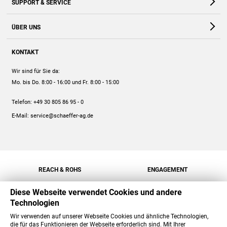
SUPPORT & SERVICE
Webshop
Kontakt
ÜBER UNS
FAQ
Unternehmen
Online-Hilfe
KONTAKT
Historie
Anleitungen
Wir sind für Sie da:
Engagement
Preise
Mo. bis Do. 8:00 - 16:00
und Fr. 8:00 - 15:00
Jobs
Mengenrabatt
Telefon:
+49 30 805 86 95 - 0
Versand
E-Mail:
service@schaeffer-ag.de
REACH & ROHS
ENGAGEMENT
Diese Webseite verwendet Cookies und andere
Technologien
Wir verwenden auf unserer Webseite Cookies und ähnliche Technologien,
die für das Funktionieren der Webseite erforderlich sind. Mit Ihrer