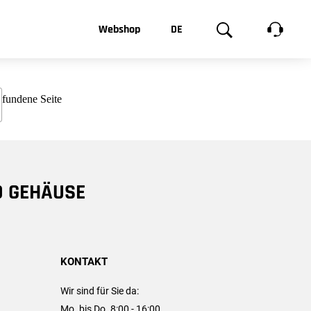
t, was Sie
Webshop
DE
te
Produktgalerie
EN
e
FR
chsen
D GEHÄUSE
KONTAKT
Wir sind für Sie da:
Mo. bis Do. 8:00 - 16:00