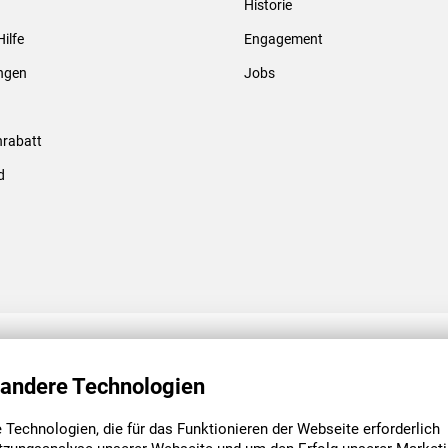
Historie
Gewindebolzen & -hülsen
Hilfe
Engagement
ungen
Jobs
rabatt
d
ENGAGEMENT
UNSERE NIEDE
 andere Technologien
Technologien, die für das Funktionieren der Webseite erforderlich