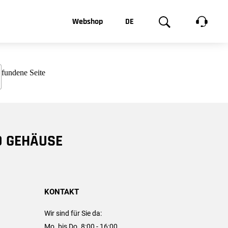
t, was Sie
Webshop
DE
te
Produktgalerie
EN
e
FR
chsen
D GEHÄUSE
KONTAKT
Wir sind für Sie da:
Mo. bis Do. 8:00 - 16:00