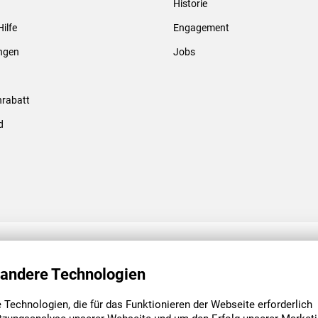
Historie
Gewindebolzen & -hülsen
Hilfe
Engagement
ungen
Jobs
rabatt
d
ENGAGEMENT
UNSERE NIEDE
 andere Technologien
Technologien, die für das Funktionieren der Webseite erforderlich