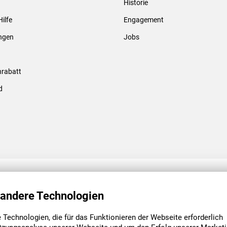
Historie
Gewindebolzen & -hülsen
Hilfe
Engagement
ungen
Jobs
rabatt
d
ENGAGEMENT
UNSERE NIEDE
 andere Technologien
Technologien, die für das Funktionieren der Webseite erforderlich