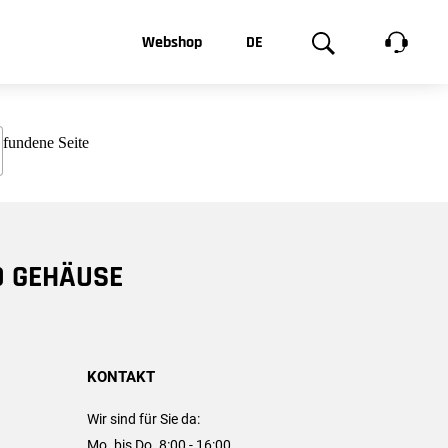
t, was Sie
Webshop
DE
te
Produktgalerie
EN
e
FR
chsen
D GEHÄUSE
KONTAKT
Wir sind für Sie da:
Mo. bis Do. 8:00 - 16:00