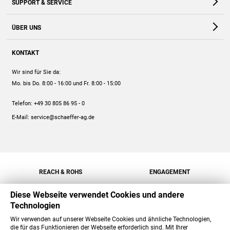
SUPPORT & SERVICE
Webshop
Kontakt
ÜBER UNS
FAQ
Unternehmen
Online-Hilfe
KONTAKT
Historie
Anleitungen
Wir sind für Sie da:
Engagement
Preise
Mo. bis Do. 8:00 - 16:00
und Fr. 8:00 - 15:00
Jobs
Mengenrabatt
Telefon:
+49 30 805 86 95 - 0
Versand
E-Mail:
service@schaeffer-ag.de
REACH & ROHS
ENGAGEMENT
Diese Webseite verwendet Cookies und andere
Technologien
Wir verwenden auf unserer Webseite Cookies und ähnliche Technologien,
die für das Funktionieren der Webseite erforderlich sind. Mit Ihrer