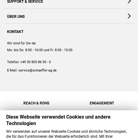
SUPPORT & SERVICE
Webshop
Kontakt
ÜBER UNS
FAQ
Unternehmen
Online-Hilfe
KONTAKT
Historie
Anleitungen
Wir sind für Sie da:
Engagement
Preise
Mo. bis Do. 8:00 - 16:00
und Fr. 8:00 - 15:00
Jobs
Mengenrabatt
Telefon:
+49 30 805 86 95 - 0
Versand
E-Mail:
service@schaeffer-ag.de
REACH & ROHS
ENGAGEMENT
Diese Webseite verwendet Cookies und andere
Technologien
Wir verwenden auf unserer Webseite Cookies und ähnliche Technologien,
die für das Funktionieren der Webseite erforderlich sind. Mit Ihrer