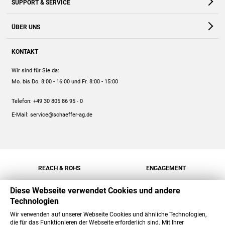
SUPPORT & SERVICE
Webshop
Kontakt
ÜBER UNS
FAQ
Unternehmen
Online-Hilfe
KONTAKT
Historie
Anleitungen
Wir sind für Sie da:
Engagement
Preise
Mo. bis Do. 8:00 - 16:00
und Fr. 8:00 - 15:00
Jobs
Mengenrabatt
Telefon:
+49 30 805 86 95 - 0
Versand
E-Mail:
service@schaeffer-ag.de
REACH & ROHS
ENGAGEMENT
Diese Webseite verwendet Cookies und andere
Technologien
Wir verwenden auf unserer Webseite Cookies und ähnliche Technologien,
die für das Funktionieren der Webseite erforderlich sind. Mit Ihrer