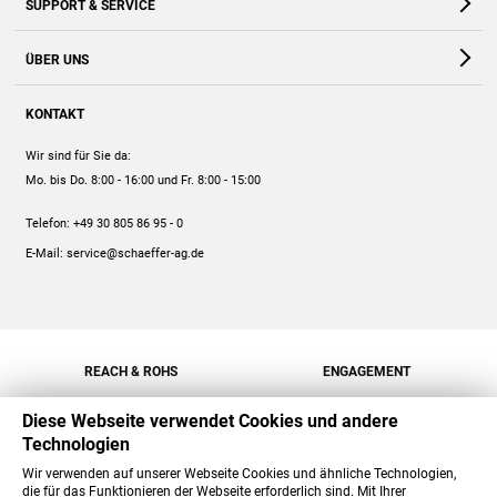
SUPPORT & SERVICE
Webshop
Kontakt
ÜBER UNS
FAQ
Unternehmen
Online-Hilfe
KONTAKT
Historie
Anleitungen
Wir sind für Sie da:
Engagement
Preise
Mo. bis Do. 8:00 - 16:00
und Fr. 8:00 - 15:00
Jobs
Mengenrabatt
Telefon:
+49 30 805 86 95 - 0
Versand
E-Mail:
service@schaeffer-ag.de
REACH & ROHS
ENGAGEMENT
Diese Webseite verwendet Cookies und andere
Technologien
Wir verwenden auf unserer Webseite Cookies und ähnliche Technologien,
die für das Funktionieren der Webseite erforderlich sind. Mit Ihrer