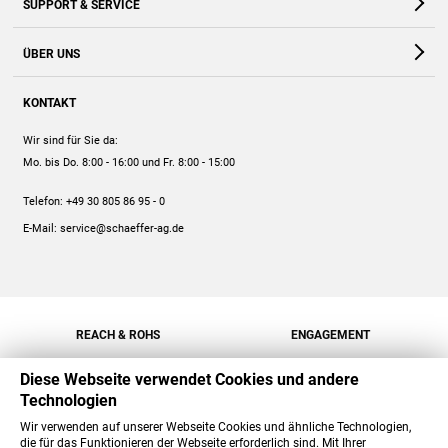
SUPPORT & SERVICE
Webshop
Kontakt
ÜBER UNS
FAQ
Unternehmen
Online-Hilfe
KONTAKT
Historie
Anleitungen
Wir sind für Sie da:
Engagement
Preise
Mo. bis Do. 8:00 - 16:00
und Fr. 8:00 - 15:00
Jobs
Mengenrabatt
Telefon:
+49 30 805 86 95 - 0
Versand
E-Mail:
service@schaeffer-ag.de
REACH & ROHS
ENGAGEMENT
Diese Webseite verwendet Cookies und andere
Technologien
Wir verwenden auf unserer Webseite Cookies und ähnliche Technologien,
die für das Funktionieren der Webseite erforderlich sind. Mit Ihrer