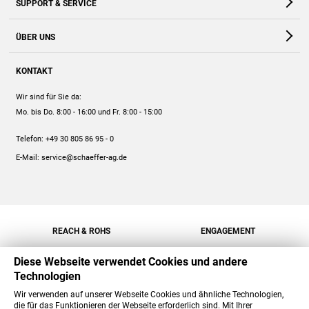
SUPPORT & SERVICE
Webshop
Kontakt
ÜBER UNS
FAQ
Unternehmen
Online-Hilfe
KONTAKT
Historie
Anleitungen
Wir sind für Sie da:
Engagement
Preise
Mo. bis Do. 8:00 - 16:00
und Fr. 8:00 - 15:00
Jobs
Mengenrabatt
Telefon:
+49 30 805 86 95 - 0
Versand
E-Mail:
service@schaeffer-ag.de
REACH & ROHS
ENGAGEMENT
Diese Webseite verwendet Cookies und andere
Technologien
Wir verwenden auf unserer Webseite Cookies und ähnliche Technologien,
die für das Funktionieren der Webseite erforderlich sind. Mit Ihrer