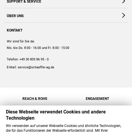
SUPPORT & SERVICE
Webshop
Kontakt
ÜBER UNS
FAQ
Unternehmen
Online-Hilfe
KONTAKT
Historie
Anleitungen
Wir sind für Sie da:
Engagement
Preise
Mo. bis Do. 8:00 - 16:00
und Fr. 8:00 - 15:00
Jobs
Mengenrabatt
Telefon:
+49 30 805 86 95 - 0
Versand
E-Mail:
service@schaeffer-ag.de
REACH & ROHS
ENGAGEMENT
Diese Webseite verwendet Cookies und andere
Technologien
Wir verwenden auf unserer Webseite Cookies und ähnliche Technologien,
die für das Funktionieren der Webseite erforderlich sind. Mit Ihrer