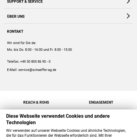
SUPPORT & SERVICE
Webshop
Kontakt
ÜBER UNS
FAQ
Unternehmen
Online-Hilfe
KONTAKT
Historie
Anleitungen
Wir sind für Sie da:
Engagement
Preise
Mo. bis Do. 8:00 - 16:00
und Fr. 8:00 - 15:00
Jobs
Mengenrabatt
Telefon:
+49 30 805 86 95 - 0
Versand
E-Mail:
service@schaeffer-ag.de
REACH & ROHS
ENGAGEMENT
Diese Webseite verwendet Cookies und andere
Technologien
Wir verwenden auf unserer Webseite Cookies und ähnliche Technologien,
die für das Funktionieren der Webseite erforderlich sind. Mit Ihrer