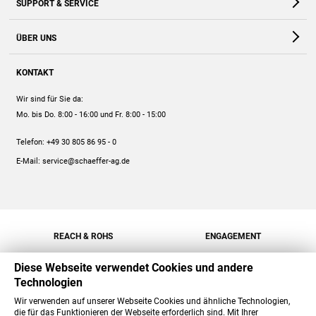
SUPPORT & SERVICE
Webshop
Kontakt
ÜBER UNS
FAQ
Unternehmen
Online-Hilfe
KONTAKT
Historie
Anleitungen
Wir sind für Sie da:
Engagement
Preise
Mo. bis Do. 8:00 - 16:00
und Fr. 8:00 - 15:00
Jobs
Mengenrabatt
Telefon:
+49 30 805 86 95 - 0
Versand
E-Mail:
service@schaeffer-ag.de
REACH & ROHS
ENGAGEMENT
Diese Webseite verwendet Cookies und andere
Technologien
Wir verwenden auf unserer Webseite Cookies und ähnliche Technologien,
die für das Funktionieren der Webseite erforderlich sind. Mit Ihrer