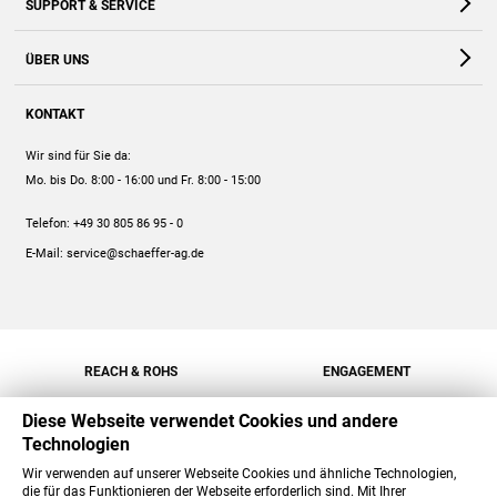
SUPPORT & SERVICE
Webshop
Kontakt
ÜBER UNS
FAQ
Unternehmen
Online-Hilfe
KONTAKT
Historie
Anleitungen
Wir sind für Sie da:
Engagement
Preise
Mo. bis Do. 8:00 - 16:00
und Fr. 8:00 - 15:00
Jobs
Mengenrabatt
Telefon:
+49 30 805 86 95 - 0
Versand
E-Mail:
service@schaeffer-ag.de
REACH & ROHS
ENGAGEMENT
Diese Webseite verwendet Cookies und andere
Technologien
Wir verwenden auf unserer Webseite Cookies und ähnliche Technologien,
die für das Funktionieren der Webseite erforderlich sind. Mit Ihrer