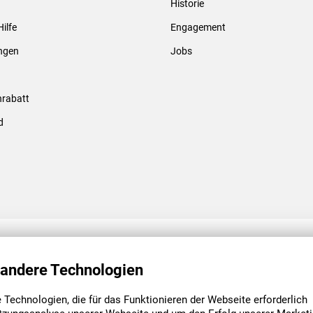
Historie
Gewindebolzen & -hülsen
Hilfe
Engagement
ungen
Jobs
rabatt
d
ENGAGEMENT
UNSERE NIEDE
 andere Technologien
Technologien, die für das Funktionieren der Webseite erforderlich