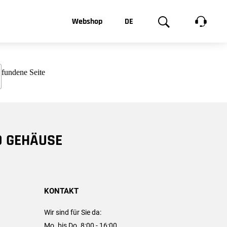
t, was Sie
Webshop
DE
te
Produktgalerie
EN
e
FR
chsen
D GEHÄUSE
KONTAKT
Wir sind für Sie da:
Mo. bis Do. 8:00 - 16:00