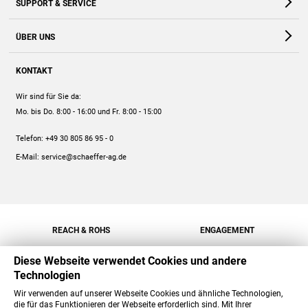
SUPPORT & SERVICE
Webshop
Kontakt
ÜBER UNS
FAQ
Unternehmen
Online-Hilfe
KONTAKT
Historie
Anleitungen
Wir sind für Sie da:
Engagement
Preise
Mo. bis Do. 8:00 - 16:00
und Fr. 8:00 - 15:00
Jobs
Mengenrabatt
Telefon:
+49 30 805 86 95 - 0
Versand
E-Mail:
service@schaeffer-ag.de
REACH & ROHS
ENGAGEMENT
Diese Webseite verwendet Cookies und andere
Technologien
Wir verwenden auf unserer Webseite Cookies und ähnliche Technologien,
die für das Funktionieren der Webseite erforderlich sind. Mit Ihrer