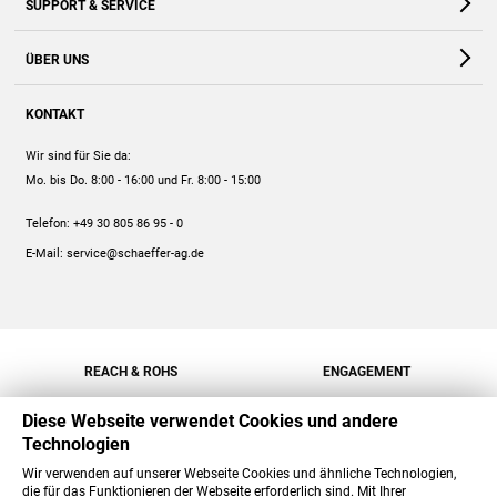
SUPPORT & SERVICE
Webshop
Kontakt
ÜBER UNS
FAQ
Unternehmen
Online-Hilfe
KONTAKT
Historie
Anleitungen
Wir sind für Sie da:
Engagement
Preise
Mo. bis Do. 8:00 - 16:00
und Fr. 8:00 - 15:00
Jobs
Mengenrabatt
Telefon:
+49 30 805 86 95 - 0
Versand
E-Mail:
service@schaeffer-ag.de
REACH & ROHS
ENGAGEMENT
Diese Webseite verwendet Cookies und andere
Technologien
Wir verwenden auf unserer Webseite Cookies und ähnliche Technologien,
die für das Funktionieren der Webseite erforderlich sind. Mit Ihrer