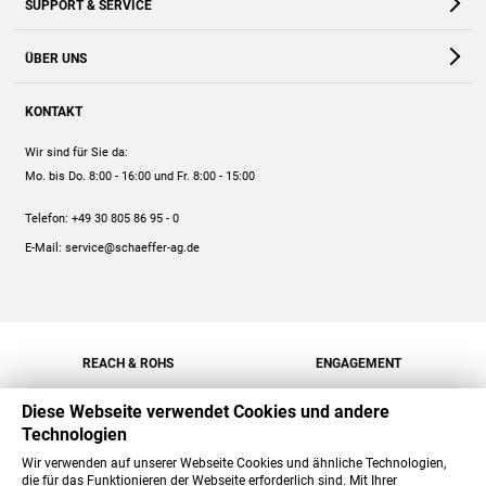
SUPPORT & SERVICE
Webshop
Kontakt
ÜBER UNS
FAQ
Unternehmen
Online-Hilfe
KONTAKT
Historie
Anleitungen
Wir sind für Sie da:
Engagement
Preise
Mo. bis Do. 8:00 - 16:00
und Fr. 8:00 - 15:00
Jobs
Mengenrabatt
Telefon:
+49 30 805 86 95 - 0
Versand
E-Mail:
service@schaeffer-ag.de
REACH & ROHS
ENGAGEMENT
Diese Webseite verwendet Cookies und andere
Technologien
Wir verwenden auf unserer Webseite Cookies und ähnliche Technologien,
die für das Funktionieren der Webseite erforderlich sind. Mit Ihrer