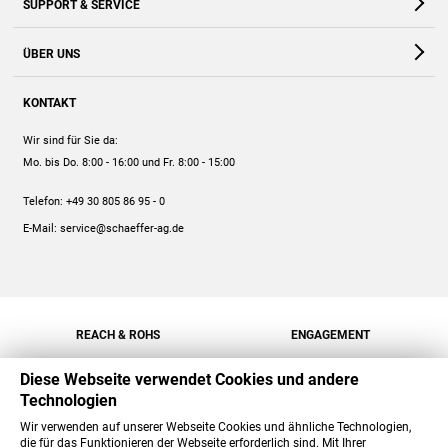
SUPPORT & SERVICE
Webshop
Kontakt
ÜBER UNS
FAQ
Unternehmen
Online-Hilfe
KONTAKT
Historie
Anleitungen
Wir sind für Sie da:
Engagement
Preise
Mo. bis Do. 8:00 - 16:00
und Fr. 8:00 - 15:00
Jobs
Mengenrabatt
Telefon:
+49 30 805 86 95 - 0
Versand
E-Mail:
service@schaeffer-ag.de
REACH & ROHS
ENGAGEMENT
Diese Webseite verwendet Cookies und andere
Technologien
Wir verwenden auf unserer Webseite Cookies und ähnliche Technologien,
die für das Funktionieren der Webseite erforderlich sind. Mit Ihrer