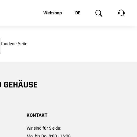
t, was Sie
Webshop
DE
te
Produktgalerie
EN
e
FR
chsen
D GEHÄUSE
KONTAKT
Wir sind für Sie da:
Mo. bis Do. 8:00 - 16:00