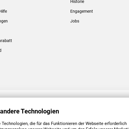
Historie
Gewindebolzen & -hülsen
Hilfe
Engagement
ungen
Jobs
rabatt
d
ENGAGEMENT
UNSERE NIEDE
 andere Technologien
Technologien, die für das Funktionieren der Webseite erforderlich