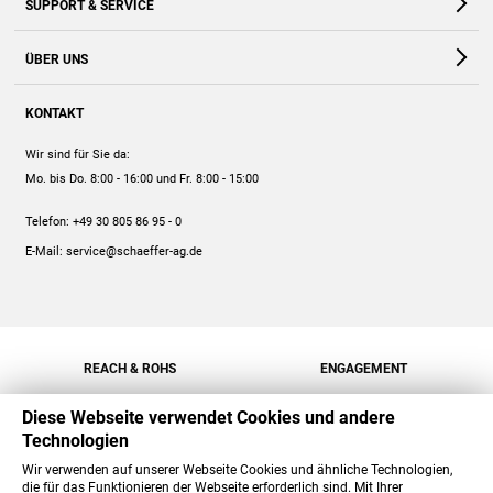
SUPPORT & SERVICE
Webshop
Kontakt
ÜBER UNS
FAQ
Unternehmen
Online-Hilfe
KONTAKT
Historie
Anleitungen
Wir sind für Sie da:
Engagement
Preise
Mo. bis Do. 8:00 - 16:00
und Fr. 8:00 - 15:00
Jobs
Mengenrabatt
Telefon:
+49 30 805 86 95 - 0
Versand
E-Mail:
service@schaeffer-ag.de
REACH & ROHS
ENGAGEMENT
Diese Webseite verwendet Cookies und andere
Technologien
Wir verwenden auf unserer Webseite Cookies und ähnliche Technologien,
die für das Funktionieren der Webseite erforderlich sind. Mit Ihrer