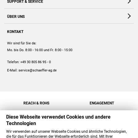
SUPPORT & SERVICE
Webshop
Kontakt
ÜBER UNS
FAQ
Unternehmen
Online-Hilfe
KONTAKT
Historie
Anleitungen
Wir sind für Sie da:
Engagement
Preise
Mo. bis Do. 8:00 - 16:00
und Fr. 8:00 - 15:00
Jobs
Mengenrabatt
Telefon:
+49 30 805 86 95 - 0
Versand
E-Mail:
service@schaeffer-ag.de
REACH & ROHS
ENGAGEMENT
Diese Webseite verwendet Cookies und andere
Technologien
Wir verwenden auf unserer Webseite Cookies und ähnliche Technologien,
die für das Funktionieren der Webseite erforderlich sind. Mit Ihrer