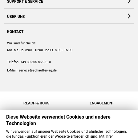
SUPPORT & SERVICE
Webshop
Kontakt
ÜBER UNS
FAQ
Unternehmen
Online-Hilfe
KONTAKT
Historie
Anleitungen
Wir sind für Sie da:
Engagement
Preise
Mo. bis Do. 8:00 - 16:00
und Fr. 8:00 - 15:00
Jobs
Mengenrabatt
Telefon:
+49 30 805 86 95 - 0
Versand
E-Mail:
service@schaeffer-ag.de
REACH & ROHS
ENGAGEMENT
Diese Webseite verwendet Cookies und andere
Technologien
Wir verwenden auf unserer Webseite Cookies und ähnliche Technologien,
die für das Funktionieren der Webseite erforderlich sind. Mit Ihrer