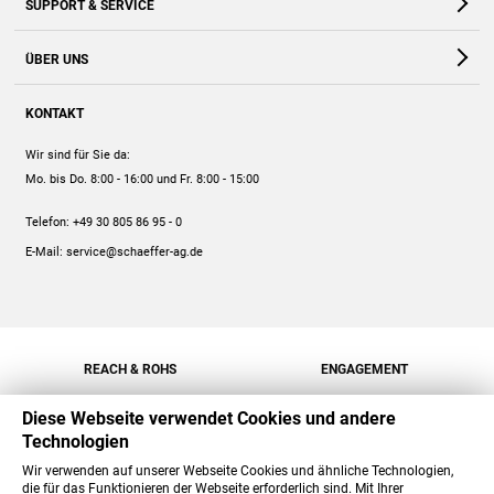
SUPPORT & SERVICE
Webshop
Kontakt
ÜBER UNS
FAQ
Unternehmen
Online-Hilfe
KONTAKT
Historie
Anleitungen
Wir sind für Sie da:
Engagement
Preise
Mo. bis Do. 8:00 - 16:00
und Fr. 8:00 - 15:00
Jobs
Mengenrabatt
Telefon:
+49 30 805 86 95 - 0
Versand
E-Mail:
service@schaeffer-ag.de
REACH & ROHS
ENGAGEMENT
Diese Webseite verwendet Cookies und andere
Technologien
Wir verwenden auf unserer Webseite Cookies und ähnliche Technologien,
die für das Funktionieren der Webseite erforderlich sind. Mit Ihrer