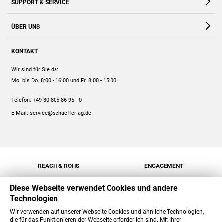
SUPPORT & SERVICE
Webshop
Kontakt
ÜBER UNS
FAQ
Unternehmen
Online-Hilfe
KONTAKT
Historie
Anleitungen
Wir sind für Sie da:
Engagement
Preise
Mo. bis Do. 8:00 - 16:00
und Fr. 8:00 - 15:00
Jobs
Mengenrabatt
Telefon:
+49 30 805 86 95 - 0
Versand
E-Mail:
service@schaeffer-ag.de
REACH & ROHS
ENGAGEMENT
Diese Webseite verwendet Cookies und andere
Technologien
Wir verwenden auf unserer Webseite Cookies und ähnliche Technologien,
die für das Funktionieren der Webseite erforderlich sind. Mit Ihrer