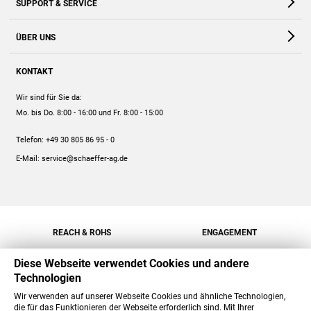
SUPPORT & SERVICE
Webshop
Kontakt
ÜBER UNS
FAQ
Unternehmen
Online-Hilfe
KONTAKT
Historie
Anleitungen
Wir sind für Sie da:
Engagement
Preise
Mo. bis Do. 8:00 - 16:00
und Fr. 8:00 - 15:00
Jobs
Mengenrabatt
Telefon:
+49 30 805 86 95 - 0
Versand
E-Mail:
service@schaeffer-ag.de
REACH & ROHS
ENGAGEMENT
Diese Webseite verwendet Cookies und andere
Technologien
Wir verwenden auf unserer Webseite Cookies und ähnliche Technologien,
die für das Funktionieren der Webseite erforderlich sind. Mit Ihrer