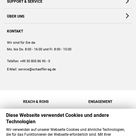
SUPPORT & SERVICE
Webshop
Kontakt
ÜBER UNS
FAQ
Unternehmen
Online-Hilfe
KONTAKT
Historie
Anleitungen
Wir sind für Sie da:
Engagement
Preise
Mo. bis Do. 8:00 - 16:00
und Fr. 8:00 - 15:00
Jobs
Mengenrabatt
Telefon:
+49 30 805 86 95 - 0
Versand
E-Mail:
service@schaeffer-ag.de
REACH & ROHS
ENGAGEMENT
Diese Webseite verwendet Cookies und andere
Technologien
Wir verwenden auf unserer Webseite Cookies und ähnliche Technologien,
die für das Funktionieren der Webseite erforderlich sind. Mit Ihrer