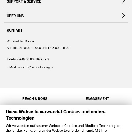
SUPPORT & SERVICE
Webshop
Kontakt
ÜBER UNS
FAQ
Unternehmen
Online-Hilfe
KONTAKT
Historie
Anleitungen
Wir sind für Sie da:
Engagement
Preise
Mo. bis Do. 8:00 - 16:00
und Fr. 8:00 - 15:00
Jobs
Mengenrabatt
Telefon:
+49 30 805 86 95 - 0
Versand
E-Mail:
service@schaeffer-ag.de
REACH & ROHS
ENGAGEMENT
Diese Webseite verwendet Cookies und andere
Technologien
Wir verwenden auf unserer Webseite Cookies und ähnliche Technologien,
die für das Funktionieren der Webseite erforderlich sind. Mit Ihrer