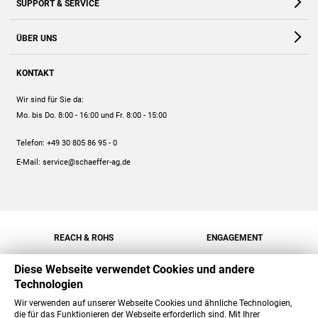
SUPPORT & SERVICE
Webshop
Kontakt
ÜBER UNS
FAQ
Unternehmen
Online-Hilfe
KONTAKT
Historie
Anleitungen
Wir sind für Sie da:
Engagement
Preise
Mo. bis Do. 8:00 - 16:00
und Fr. 8:00 - 15:00
Jobs
Mengenrabatt
Telefon:
+49 30 805 86 95 - 0
Versand
E-Mail:
service@schaeffer-ag.de
REACH & ROHS
ENGAGEMENT
Diese Webseite verwendet Cookies und andere
Technologien
Wir verwenden auf unserer Webseite Cookies und ähnliche Technologien,
die für das Funktionieren der Webseite erforderlich sind. Mit Ihrer