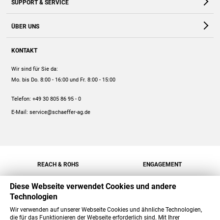
SUPPORT & SERVICE
Webshop
Kontakt
ÜBER UNS
FAQ
Unternehmen
Online-Hilfe
KONTAKT
Historie
Anleitungen
Wir sind für Sie da:
Engagement
Preise
Mo. bis Do. 8:00 - 16:00
und Fr. 8:00 - 15:00
Jobs
Mengenrabatt
Telefon:
+49 30 805 86 95 - 0
Versand
E-Mail:
service@schaeffer-ag.de
REACH & ROHS
ENGAGEMENT
Diese Webseite verwendet Cookies und andere
Technologien
Wir verwenden auf unserer Webseite Cookies und ähnliche Technologien,
die für das Funktionieren der Webseite erforderlich sind. Mit Ihrer