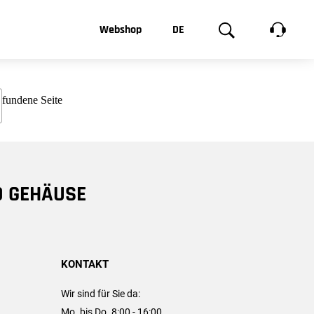
t, was Sie
Webshop
DE
te
Produktgalerie
EN
e
FR
chsen
D GEHÄUSE
KONTAKT
Wir sind für Sie da:
Mo. bis Do. 8:00 - 16:00