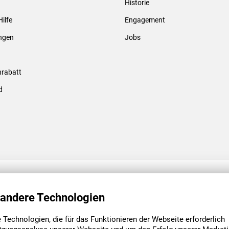
Historie
Gewindebolzen & -hülsen
Hilfe
Engagement
ungen
Jobs
rabatt
d
ENGAGEMENT
UNSERE NIEDE
 andere Technologien
Technologien, die für das Funktionieren der Webseite erforderlich