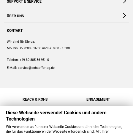
SUPPORT & SERVICE
Webshop
Kontakt
ÜBER UNS
FAQ
Unternehmen
Online-Hilfe
KONTAKT
Historie
Anleitungen
Wir sind für Sie da:
Engagement
Preise
Mo. bis Do. 8:00 - 16:00
und Fr. 8:00 - 15:00
Jobs
Mengenrabatt
Telefon:
+49 30 805 86 95 - 0
Versand
E-Mail:
service@schaeffer-ag.de
REACH & ROHS
ENGAGEMENT
Diese Webseite verwendet Cookies und andere
Technologien
Wir verwenden auf unserer Webseite Cookies und ähnliche Technologien,
die für das Funktionieren der Webseite erforderlich sind. Mit Ihrer