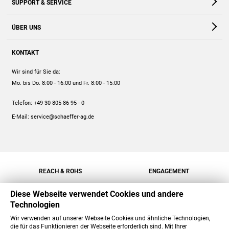
SUPPORT & SERVICE
Webshop
Kontakt
ÜBER UNS
FAQ
Unternehmen
Online-Hilfe
KONTAKT
Historie
Anleitungen
Wir sind für Sie da:
Engagement
Preise
Mo. bis Do. 8:00 - 16:00
und Fr. 8:00 - 15:00
Jobs
Mengenrabatt
Telefon:
+49 30 805 86 95 - 0
Versand
E-Mail:
service@schaeffer-ag.de
REACH & ROHS
ENGAGEMENT
Diese Webseite verwendet Cookies und andere
Technologien
Wir verwenden auf unserer Webseite Cookies und ähnliche Technologien,
die für das Funktionieren der Webseite erforderlich sind. Mit Ihrer