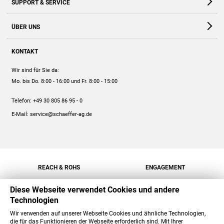
SUPPORT & SERVICE
Webshop
Kontakt
ÜBER UNS
FAQ
Unternehmen
Online-Hilfe
KONTAKT
Historie
Anleitungen
Wir sind für Sie da:
Engagement
Preise
Mo. bis Do. 8:00 - 16:00
und Fr. 8:00 - 15:00
Jobs
Mengenrabatt
Telefon:
+49 30 805 86 95 - 0
Versand
E-Mail:
service@schaeffer-ag.de
REACH & ROHS
ENGAGEMENT
Diese Webseite verwendet Cookies und andere
Technologien
Wir verwenden auf unserer Webseite Cookies und ähnliche Technologien,
die für das Funktionieren der Webseite erforderlich sind. Mit Ihrer