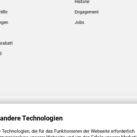
Historie
Gewindebolzen & -hülsen
Hilfe
Engagement
ungen
Jobs
rabatt
d
ENGAGEMENT
UNSERE NIEDE
 andere Technologien
Technologien, die für das Funktionieren der Webseite erforderlich