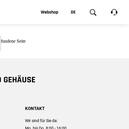
t, was Sie
Webshop
DE
te
Produktgalerie
EN
e
FR
chsen
D GEHÄUSE
KONTAKT
Wir sind für Sie da:
Mo. bis Do. 8:00 - 16:00