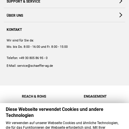
SUPPORT & SERVICE
Webshop
Kontakt
ÜBER UNS
FAQ
Unternehmen
Online-Hilfe
KONTAKT
Historie
Anleitungen
Wir sind für Sie da:
Engagement
Preise
Mo. bis Do. 8:00 - 16:00
und Fr. 8:00 - 15:00
Jobs
Mengenrabatt
Telefon:
+49 30 805 86 95 - 0
Versand
E-Mail:
service@schaeffer-ag.de
REACH & ROHS
ENGAGEMENT
Diese Webseite verwendet Cookies und andere
Technologien
Wir verwenden auf unserer Webseite Cookies und ähnliche Technologien,
die für das Funktionieren der Webseite erforderlich sind. Mit Ihrer