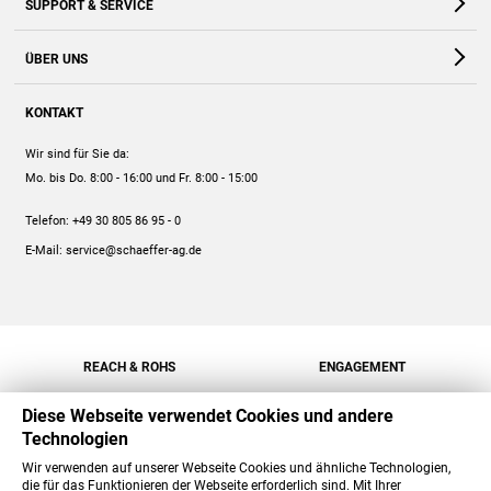
SUPPORT & SERVICE
Webshop
Kontakt
ÜBER UNS
FAQ
Unternehmen
Online-Hilfe
KONTAKT
Historie
Anleitungen
Wir sind für Sie da:
Engagement
Preise
Mo. bis Do. 8:00 - 16:00
und Fr. 8:00 - 15:00
Jobs
Mengenrabatt
Telefon:
+49 30 805 86 95 - 0
Versand
E-Mail:
service@schaeffer-ag.de
REACH & ROHS
ENGAGEMENT
Diese Webseite verwendet Cookies und andere
Technologien
Wir verwenden auf unserer Webseite Cookies und ähnliche Technologien,
die für das Funktionieren der Webseite erforderlich sind. Mit Ihrer