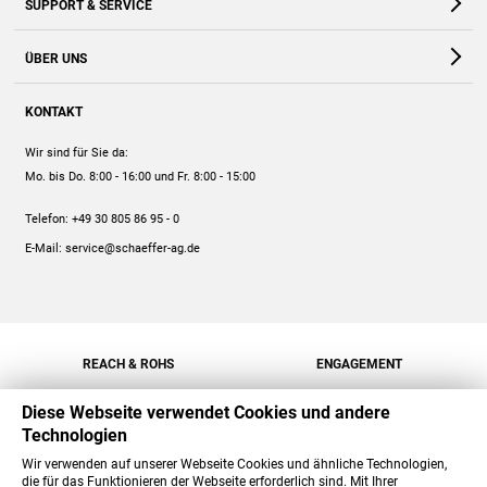
SUPPORT & SERVICE
Webshop
Kontakt
ÜBER UNS
FAQ
Unternehmen
Online-Hilfe
KONTAKT
Historie
Anleitungen
Wir sind für Sie da:
Engagement
Preise
Mo. bis Do. 8:00 - 16:00
und Fr. 8:00 - 15:00
Jobs
Mengenrabatt
Telefon:
+49 30 805 86 95 - 0
Versand
E-Mail:
service@schaeffer-ag.de
REACH & ROHS
ENGAGEMENT
Diese Webseite verwendet Cookies und andere
Technologien
Wir verwenden auf unserer Webseite Cookies und ähnliche Technologien,
die für das Funktionieren der Webseite erforderlich sind. Mit Ihrer