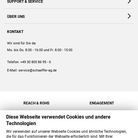
SUPPORT & SERVICE
Webshop
Kontakt
ÜBER UNS
FAQ
Unternehmen
Online-Hilfe
KONTAKT
Historie
Anleitungen
Wir sind für Sie da:
Engagement
Preise
Mo. bis Do. 8:00 - 16:00
und Fr. 8:00 - 15:00
Jobs
Mengenrabatt
Telefon:
+49 30 805 86 95 - 0
Versand
E-Mail:
service@schaeffer-ag.de
REACH & ROHS
ENGAGEMENT
Diese Webseite verwendet Cookies und andere
Technologien
Wir verwenden auf unserer Webseite Cookies und ähnliche Technologien,
die für das Funktionieren der Webseite erforderlich sind. Mit Ihrer