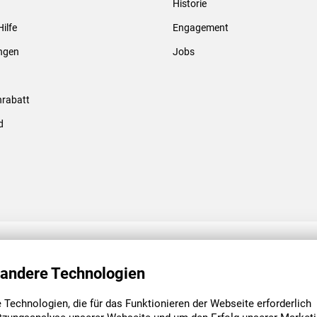
Historie
Gewindebolzen & -hülsen
Hilfe
Engagement
ungen
Jobs
rabatt
d
ENGAGEMENT
UNSERE NIEDE
 andere Technologien
Technologien, die für das Funktionieren der Webseite erforderlich