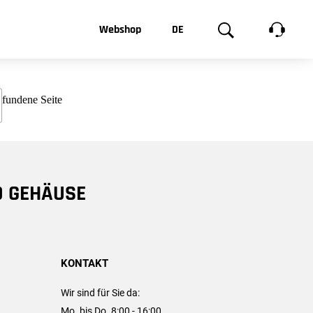
t, was Sie
Webshop
DE
te
Produktgalerie
EN
e
FR
chsen
D GEHÄUSE
KONTAKT
Wir sind für Sie da:
Mo. bis Do. 8:00 - 16:00